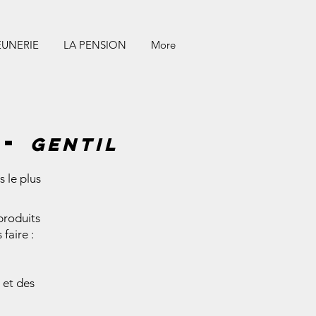
EUNERIE
LA PENSION
More
 -
gentil
s le plus
produits
 faire :
 et des