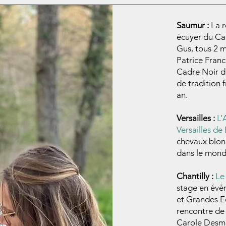
Saumur :
La r
écuyer du Ca
Gus, tous 2 m
Patrice Franc
Cadre Noir de
de tradition 
an.
Versailles :
L’
Versailles de
chevaux blon
dans le mond
Chantilly :
Le
stage en évé
et Grandes Ec
rencontre de 
Carole Desme