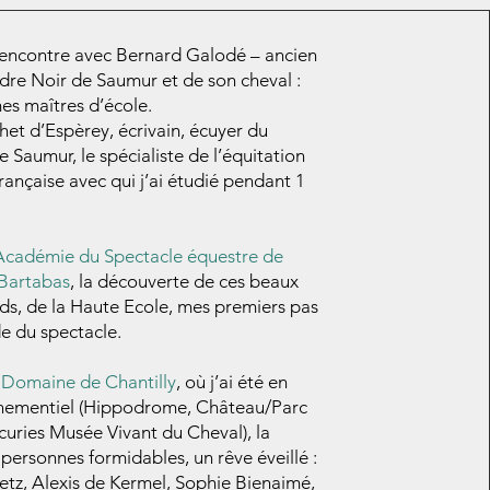
encontre avec Bernard Galodé – ancien
dre Noir de Saumur et de son cheval :
es maîtres d’école.
het d’Espèrey, écrivain, écuyer du
 Saumur, le spécialiste de l’équitation
française avec qui j’ai étudié pendant 1
Académie du Spectacle équestre de
 Bartabas
, la découverte de ces beaux
ds, de la Haute Ecole, mes premiers pas
e du spectacle.
 Domaine de Chantilly
, où j’ai été en
nementiel (Hippodrome, Château/Parc
uries Musée Vivant du Cheval), la
personnes formidables, un rêve éveillé :
tz, Alexis de Kermel, Sophie Bienaimé,