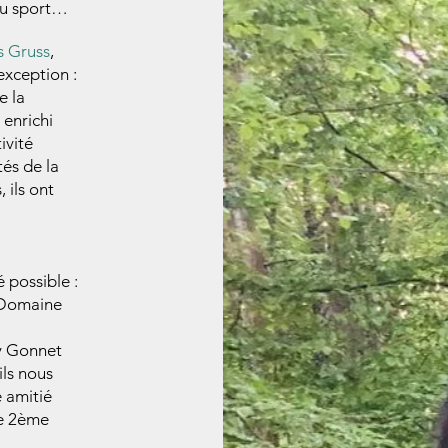
du sport…
s Gruss
,
exception :
e la
 enrichi
ivité
tés de la
 ils ont
 possible :
Domaine
my Gonnet
ils nous
 amitié
re 2ème