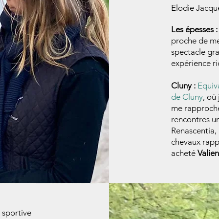
Elodie Jacq
Les épesses :
proche de mes
spectacle gr
expérience ri
Cluny :
Equiva
de Cluny
, où
me rapproche
rencontres un
Renascentia, 
chevaux rappr
acheté
Valien
 sportive