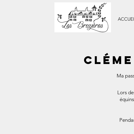
ACCUEI
Cléme
Ma pass
Lors de
équins 
Pendan