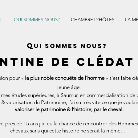
L
QUI SOMMES NOUS?
CHAMBRE D'HÔTES
LA M
Q
ui sommes nous?
ntine de clédat
ion pour «
la plus noble conquête de l’homme
» s’est faite dè
jeune âge.
 mes études supérieures, à Saumur, en commercialisation de 
& valorisation du Patrimoine, j’ai su très vite ce que je voulais
valoriser le patrimoine & l’histoire, par le cheval.
t près de 15 ans j’ai eu la chance de rencontrer des Hommes
chevaux sans qui cette histoire ne serait la même…