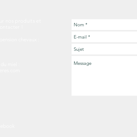
ur nos produits et
contacter !
pension chevaux :​
du miel :
eres.com
acebook