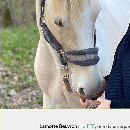
Lamotte Beuvron :
La FFE
, une dynamique